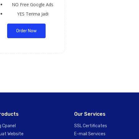
NO
Free Google Ads
YES
Terima Jadi
Order Now
roducts
Our Services
g Cpanel
SSL Certificates
uat Website
E-mail Services