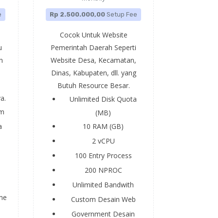
e
Rp 2.500.000,00
Setup Fee
Cocok Untuk Website
u
Pemerintah Daerah Seperti
n
Website Desa, Kecamatan,
Dinas, Kabupaten, dll. yang
Butuh Resource Besar.
a.
Unlimited
Disk Quota
om
(MB)
a
10
RAM (GB)
2
vCPU
100
Entry Process
200
NPROC
Unlimited
Bandwith
me
Custom Desain
Web
Government
Desain