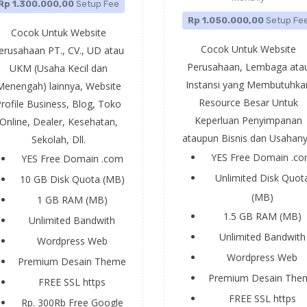
Rp 1.300.000,00
Setup Fee
Rp 1.050.000,00
Setup Fe
Cocok Untuk Website
Cocok Untuk Website
erusahaan PT., CV., UD atau
Perusahaan, Lembaga ata
UKM (Usaha Kecil dan
Instansi yang Membutuhka
Menengah) lainnya, Website
Resource Besar Untuk
rofile Business, Blog, Toko
Keperluan Penyimpanan
Online, Dealer, Kesehatan,
ataupun Bisnis dan Usahany
Sekolah, Dll.
YES
Free Domain .c
YES
Free Domain .com
Unlimited
Disk Quot
10 GB
Disk Quota (MB)
(MB)
1 GB
RAM (MB)
1.5 GB
RAM (MB)
Unlimited
Bandwith
Unlimited
Bandwith
Wordpress
Web
Wordpress
Web
Premium
Desain Theme
Premium
Desain The
FREE
SSL https
FREE
SSL https
Rp. 300Rb
Free Google