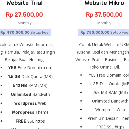
Website Trial
Website Mikro
Rp 27.500,00
Rp 37.500,00
Monthly
Monthly
Rp 470.000,00
Setup Fee
Rp 750.000,00
Setup Fee
cok Untuk Website Informasi,
Cocok Untuk Website UK
g, Pemula, Pelajar, atau Ingin
(Usaha Kecil dan Menengah
Belajar Buat Hosting.
Website Profile Business, Bl
Toko Online, Dll.
Free Domain .com
YES
YES
Free Domain .c
Disk Quota (MB)
1,5 GB
4 GB
Disk Quota (MB
RAM (MB)
512 MB
768 MB
RAM (MB)
Bandwith
Unlimited
Unlimited
Bandwith
Web
Wordpress
Wordpress
Web
Theme
Wordpress
Premium
Desain The
SSL https
FREE
FREE
SSL https