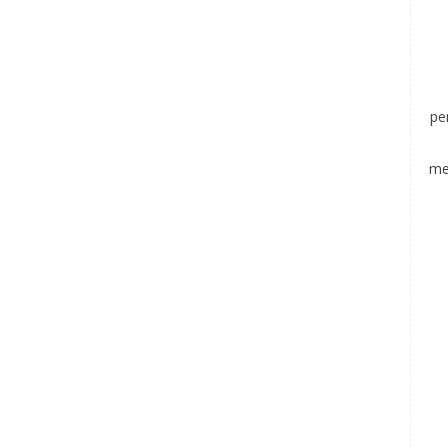
pe
me