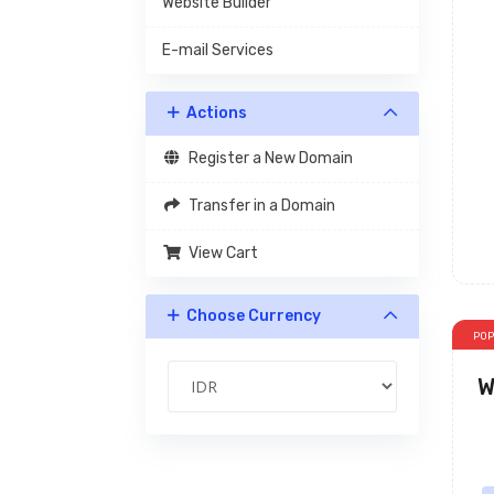
Website Builder
E-mail Services
Actions
Register a New Domain
Transfer in a Domain
View Cart
Choose Currency
PO
W