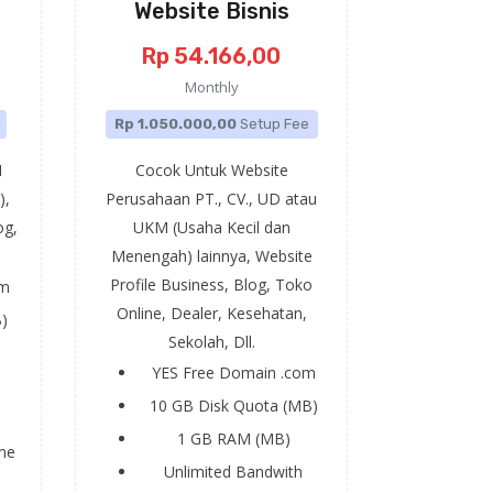
Website Bisnis
Rp 54.166,00
Monthly
Rp 1.050.000,00
Setup Fee
M
Cocok Untuk Website
),
Perusahaan PT., CV., UD atau
og,
UKM (Usaha Kecil dan
Menengah) lainnya, Website
Profile Business, Blog, Toko
om
Online, Dealer, Kesehatan,
)
Sekolah, Dll.
YES
Free Domain .com
10 GB
Disk Quota (MB)
1 GB
RAM (MB)
me
Unlimited
Bandwith