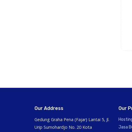
Our Address
Our P
Gedung Graha Pena (Fajar) Lantai 5, Jl.
Hostin
Urip Sumohardjo No. 20 Kota
Jasa B